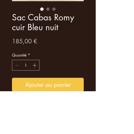
Sac Cabas Romy
cuir Bleu nuit
Prix
185,00 €
Quantité
*
Ajouter au panier
Bienvenue dans notre petit
atelier de maroquinerie situé à
Montbrison, où chaque
création est une pièce unique,