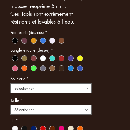
mousse néoprène 5mm .
Ces licols sont extrèmement
résistants et lavables à l'eau.
Licols disponibles en Full, Cob et
Peausserie (dessous)
*
Poney .
Sangle enduite (dessus)
*
Bouclerie
*
Sélectionner
Taille
*
Sélectionner
fil
*